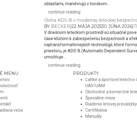
oblasťami, manévrujú v horskom...
continue reading
Úloha ADS-B v modernej leteckej bezpečno
BY
BECKER
|
22 MÁJA 2025
30 JÚNA 2026
|
T
V dnešnom leteckom prostredí sú situačné pove
čase kľúčom k zabezpečeniu bezpečnosti a efek
najtransformatívnejších technológií, ktoré for
priestoru, je ADS-B (Automatic Dependent Surve
umožňuje...
continue reading
É MENU
PRODUKTY
omov
Ľahké a športové letectvo 
poločnosť
UAV/UAM
ím
Obchodné a komerčné lete
ienti
Špeciálne misie
ontakt
Riadenie letovej prevádzky
adiaca veža
Certifikácia
Manuály