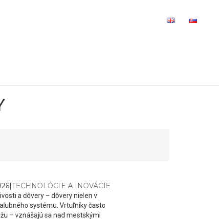
Spoločnosť
Riadiaca veža
Kontakt
Y
026
|
TECHNOLÓGIE A INOVÁCIE
ivosti a dôvery – dôvery nielen v
 palubného systému. Vrtuľníky často
môžu – vznášajú sa nad mestskými