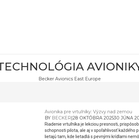
Domov
Produkty
TECHNOLÓGIA AVIONIK
Becker Avionics East Europe
Avionika pre vrtuľníky: Výzvy nad zemou
BY
BECKER
|
28 OKTÓBRA 2025
30 JÚNA 2
Riadenie vrtuľníka je lekciou presnosti, prispôsob
schopnosti pilota, ale aj v spoľahlivosť každého
lietajú tam, kde lietadlá s pevnými krídlami ne