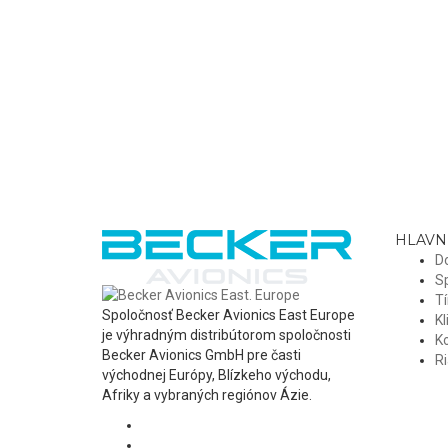
HLAVN
D
S
T
Spoločnosť Becker Avionics East Europe
Kl
je výhradným distribútorom spoločnosti
K
Becker Avionics GmbH pre časti
Ri
východnej Európy, Blízkeho východu,
Afriky a vybraných regiónov Ázie.