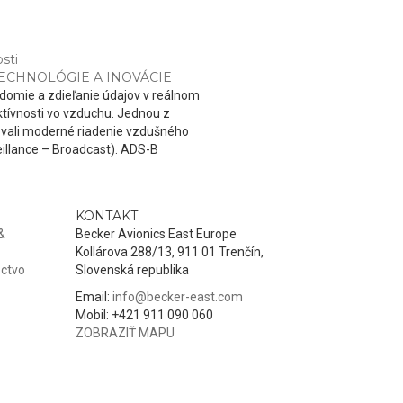
sti
ECHNOLÓGIE A INOVÁCIE
domie a zdieľanie údajov v reálnom
tívnosti vo vzduchu. Jednou z
movali moderné riadenie vzdušného
illance – Broadcast). ADS-B
KONTAKT
&
Becker Avionics East Europe
Kollárova 288/13, 911 01 Trenčín,
ctvo
Slovenská republika
Email:
info@becker-east.com
Mobil: +421 911 090 060
ZOBRAZIŤ MAPU