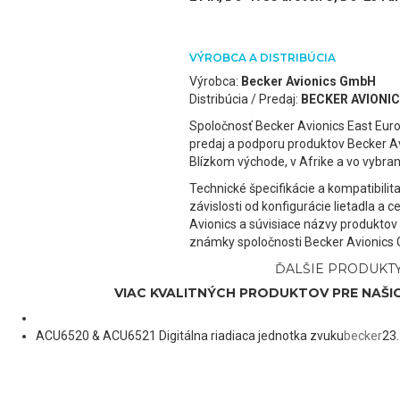
VÝROBCA A DISTRIBÚCIA
Výrobca:
Becker Avionics GmbH
Distribúcia / Predaj:
BECKER AVIONICS 
Spoločnosť Becker Avionics East Eur
predaj a podporu produktov Becker Av
Blízkom východe, v Afrike a vo vybra
Technické špecifikácie a kompatibilita
závislosti od konfigurácie lietadla a 
Avionics a súvisiace názvy produktov
známky spoločnosti Becker Avionics
ĎALŠIE PRODUKT
VIAC KVALITNÝCH PRODUKTOV PRE NAŠI
ACU6520 & ACU6521 Digitálna riadiaca jednotka zvuku
becker
23.