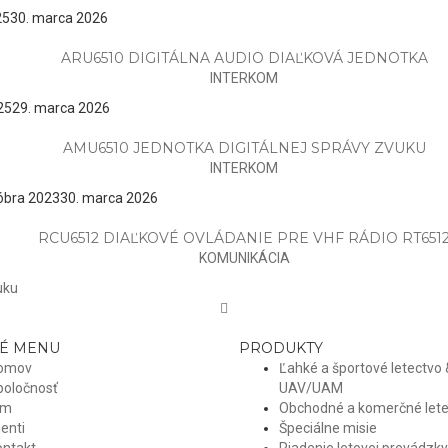
25
30. marca 2026
ARU6510 DIGITÁLNA AUDIO DIAĽKOVÁ JEDNOTKA
INTERKOM
25
29. marca 2026
AMU6510 JEDNOTKA DIGITÁLNEJ SPRÁVY ZVUKU
INTERKOM
tóbra 2023
30. marca 2026
RCU6512 DIAĽKOVÉ OVLÁDANIE PRE VHF RÁDIO RT651
KOMUNIKÁCIA
uku
É MENU
PRODUKTY
omov
Ľahké a športové letectvo 
poločnosť
UAV/UAM
ím
Obchodné a komerčné lete
ienti
Špeciálne misie