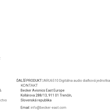
2
ĎALŠÍ PRODUKT
ARU6510 Digitálna audio diaľková jednotka
KONTAKT
&
Becker Avionics East Europe
Kollárova 288/13, 911 01 Trenčín,
ctvo
Slovenská republika
Email:
info@becker-east.com