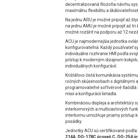
decentralizovaná filozofia návrhu s
maximálnu flexibilitu a škálovateľnosť
Na jednu ARU je možné pripojiť až šty
na jednu AMU je možné pripojiť až t
možné rozšíriť na podporu až 12 nezáv
ACU je najmodernejšia jednotka ovláda
konfigurovateľná. Každý používateľ s
individuálne rozhranie HMI podľa svoji
prístup k moderným dizajnom kokpitu,
individuálnych konfigurácií.
Krištáľovo čistá komunikácia systém
ročných skúsenostiach s digitálnymi 
programovateľné softvérové ​​tlačidlá
misii a konfigurácii lietadla.
Kombináciou displeja a architektúry
interkomových a multicastových funkc
interkomu umožňuje priamy prístup 
posádky.
Jednotky ACU sú certifikované podľa
214A, DO-178C úroveň C, DO-254 ú