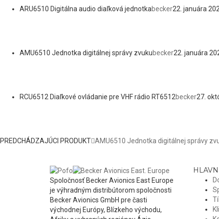
ARU6510 Digitálna audio diaľková jednotka
becker
22. januára 20
AMU6510 Jednotka digitálnej správy zvuku
becker
22. januára 20
RCU6512 Diaľkové ovládanie pre VHF rádio RT6512
becker
27. ok
PREDCHÁDZAJÚCI PRODUKT
AMU6510 Jednotka digitálnej správy zv
HLAVN
D
Spoločnosť Becker Avionics East Europe
S
je výhradným distribútorom spoločnosti
T
Becker Avionics GmbH pre časti
Kl
východnej Európy, Blízkeho východu,