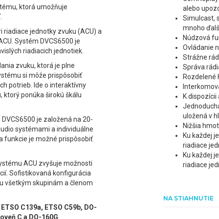
ystému, ktorá umožňuje
alebo upoz
.
Simulcast, 
mnoho ďalš
ri riadiace jednotky zvuku (ACU) a
Núdzová fu
ri ACU. Systém DVCS6500 je
Ovládanie n
islých riadiacich jednotiek.
Strážne rádi
nia zvuku, ktorá je plne
Správa rádia
ystému si môže prispôsobiť
Rozdelené H
ch potrieb. Ide o interaktívny
Interkomová
 ktorý ponúka širokú škálu
K dispozícii
Jednoduchá
uložená v h
u DVCS6500 je založená na 20-
Nižšia hmo
audio systémami a individuálne
Ku každej j
 a funkcie je možné prispôsobiť
riadiace je
Ku každej j
 systému ACU zvyšuje možnosti
riadiace je
ií. Sofistikovaná konfigurácia
ku všetkým skupinám a členom
NA STIAHNUTIE
:
ETSO C139a, ETSO C59b, DO-
roveň C a DO-160G
.