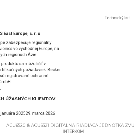
Technický list
East Europe, s. r. o.
ope zabezpečuje regionálny
ionics vo východnej Európe, na
ných regiónoch Ázie.
 produktu sa môžu líšiť v
certifikačných požiadaviek. Becker
 sú registrované ochranné
 GmbH.
Y
CH ÚŽASNÝCH KLIENTOV
 januára 2025
29. marca 2026
ACU6520 & ACU6521 DIGITÁLNA RIADIACA JEDNOTKA ZV
INTERKOM