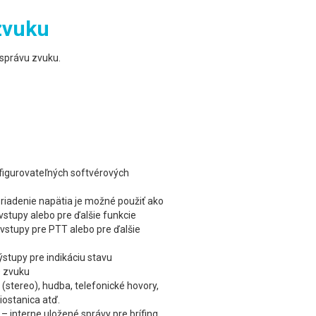
zvuku
 správu zvuku.
figurovateľných softvérových
 riadenie napätia je možné použiť ako
vstupy alebo pre ďalšie funkcie
 vstupy pre PTT alebo pre ďalšie
ýstupy pre indikáciu stavu
D zvuku
(stereo), hudba, telefonické hovory,
iostanica atď.
 interne uložené správy pre brífing