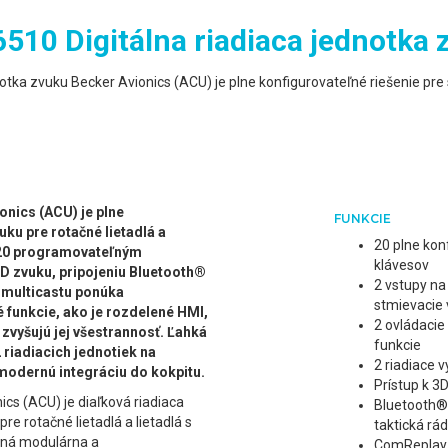
510 Digitálna riadiaca jednotka 
otka zvuku Becker Avionics (ACU) je plne konfigurovateľné riešenie pre
onics (ACU) je plne
FUNKCIE
uku pre rotačné lietadlá a
20 plne kon
a 20 programovateľným
klávesov
D zvuku, pripojeniu Bluetooth®
2 vstupy na
 multicastu ponúka
stmievacie 
é funkcie, ako je rozdelené HMI,
2 ovládacie
 zvyšujú jej všestrannosť. Ľahká
funkcie
 riadiacich jednotiek na
2 riadiace v
modernú integráciu do kokpitu.
Prístup k 3
cs (ACU) je diaľková riadiaca
Bluetooth® 
re rotačné lietadlá a lietadlá s
taktická rád
aná modulárna a
ComReplay –