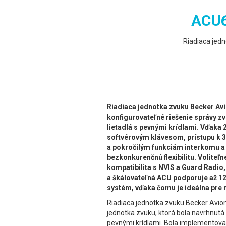
ACU6
Riadiaca jedn
Riadiaca jednotka zvuku Becker Avi
konfigurovateľné riešenie správy zv
lietadlá s pevnými krídlami. Vďak
softvérovým klávesom, prístupu k 3
a pokročilým funkciám interkomu a
bezkonkurenčnú flexibilitu. Voliteľn
kompatibilita s NVIS a Guard Radio,
a škálovateľná ACU podporuje až 12
systém, vďaka čomu je ideálna pre 
Riadiaca jednotka zvuku Becker Avioni
jednotka zvuku, ktorá bola navrhnutá p
pevnými krídlami. Bola implementov