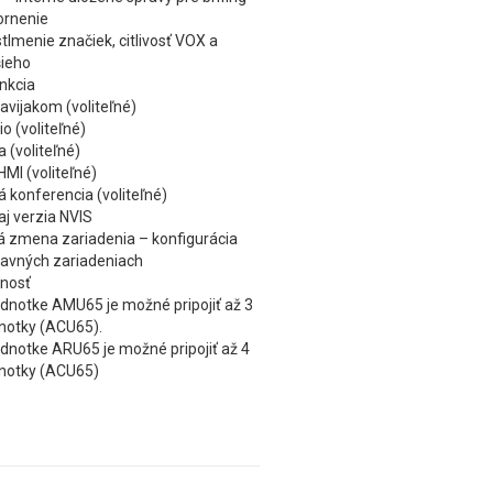
ornenie
stlmenie značiek, citlivosť VOX a
ieho
nkcia
avijakom (voliteľné)
o (voliteľné)
 (voliteľné)
MI (voliteľné)
 konferencia (voliteľné)
 aj verzia NVIS
 zmena zariadenia – konfigurácia
lavných zariadeniach
tnosť
ednotke AMU65 je možné pripojiť až 3
dnotky (ACU65).
ednotke ARU65 je možné pripojiť až 4
dnotky (ACU65)