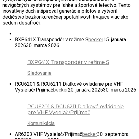
navigačných systémov pre ľahké a športové letectvo. Tento
inovatívny duch inšpiroval generácie pilotov a vytvoril
dedičstvo bezkonkurenčnej spoľahlivosti trvajúce viac ako
sedem desaťročí.
BXP641X Transpondér v režime S
becker
15. januára
2026
30. marca 2026
BXP641X Transpondér v režime S
Sledovanie
RCU6201 & RCU6211 Diaľkové ovládanie pre VHF
Vysielač/Prijímač
becker
20. januára 2025
30. marca 2026
RCU6201 & RCU6211 Diaľkové ovládanie
pre VHF Vysielač/Prijímač
Komunikácia
AR6203 VHF Vysielač/Prijímač
becker
30. septembra